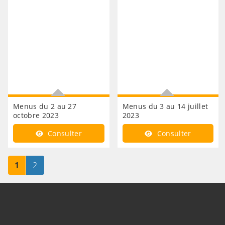
Menus du 2 au 27
Menus du 3 au 14 juillet
octobre 2023
2023
Consultez les repas de la
Consultez les repas de la
Consulter
Consulter
cantine
cantine
Page
sur 2
Page
sur 2
1
2