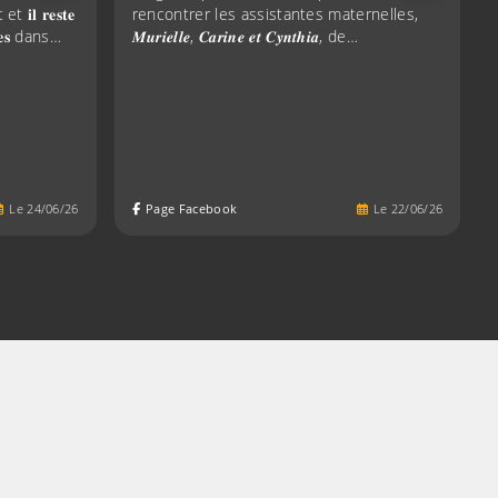
 𝐫𝐞𝐬𝐭𝐞
rencontrer les assistantes maternelles,
𝐛𝐥𝐞𝐬 dans…
𝑴𝒖𝒓𝒊𝒆𝒍𝒍𝒆, 𝑪𝒂𝒓𝒊𝒏𝒆 𝒆𝒕 𝑪𝒚𝒏𝒕𝒉𝒊𝒂, de…
Le
24
/
06
/
26
Page Facebook
Le
22
/
06
/
26