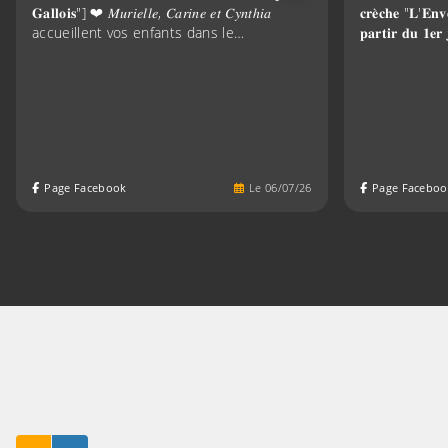
𝐆𝐚𝐥𝐥𝐨𝐢𝐬"] ❤ 𝑀𝑢𝑟𝑖𝑒𝑙𝑙𝑒, 𝐶𝑎𝑟𝑖𝑛𝑒 𝑒𝑡 𝐶𝑦𝑛𝑡ℎ𝑖𝑎
𝐜𝐫𝐞̀𝐜𝐡𝐞 "𝐋'
accueillent vos enfants dans le…
𝐩𝐚𝐫𝐭𝐢𝐫 𝐝𝐮 𝟏𝐞𝐫 
Page Facebook
Le
06
/
07
/
26
Page Faceboo