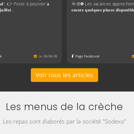
𝐄𝐧𝐯𝐨𝐥". 👉 Poste à pourvoir 𝐚̀
🌞🎨⚽ Les vacances approchent et 𝐢
𝐣𝐮𝐢𝐥𝐥𝐞𝐭…
𝐞𝐧𝐜𝐨𝐫𝐞 𝐪𝐮𝐞𝐥𝐪𝐮𝐞𝐬 𝐩𝐥𝐚𝐜𝐞𝐬 𝐝𝐢𝐬𝐩𝐨𝐧
k
Le
26
/
06
/
26
Page Facebook
Voir tous les articles
Les menus de la crèche
Les repas sont élaborés par la société "Sodexo"