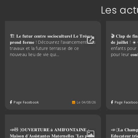
Les ac
🏗️ 𝐋𝐞 𝐟𝐮𝐭𝐮𝐫 𝐜𝐞𝐧𝐭𝐫𝐞 𝐬𝐨𝐜𝐢𝐨𝐜𝐮𝐥𝐭𝐮𝐫𝐞𝐥 𝐋𝐞 𝐓𝐫𝐞́𝐬𝐨𝐫
🎬 𝐂𝐥𝐚𝐩 𝐝𝐞 𝐟𝐢𝐧 
𝐩𝐫𝐞𝐧𝐝 𝐟𝐨𝐫𝐦𝐞 ! Découvrez l'avancement des
𝐝𝐞 𝐣𝐮𝐢𝐥𝐥𝐞𝐭 
travaux et la future terrasse de ce
enfants pour leu
nouveau lieu de vie qui…
pour leur 𝐜𝐨𝐧𝐟
Page Facebook
Le
04
/
08
/
26
Page Faceboo
📣🧸 [𝐎𝐔𝐕𝐄𝐑𝐓𝐔𝐑𝐄 𝐚̀ 𝐀𝐌𝐈𝐅𝐎𝐍𝐓𝐀𝐈𝐍𝐄 •
📣 [𝐋𝐚 𝐂𝐡𝐚𝐦𝐩𝐚
𝐌𝐚𝐢𝐬𝐨𝐧 𝐝'𝐀𝐬𝐬𝐢𝐬𝐭𝐚𝐧𝐭𝐞𝐬 𝐌𝐚𝐭𝐞𝐫𝐧𝐞𝐥𝐥𝐞𝐬 "𝐋𝐞𝐬 𝐩'𝐭𝐢𝐭𝐬
𝐄𝐝𝐮𝐜𝐚𝐭𝐞𝐮𝐫.𝐭𝐫𝐢