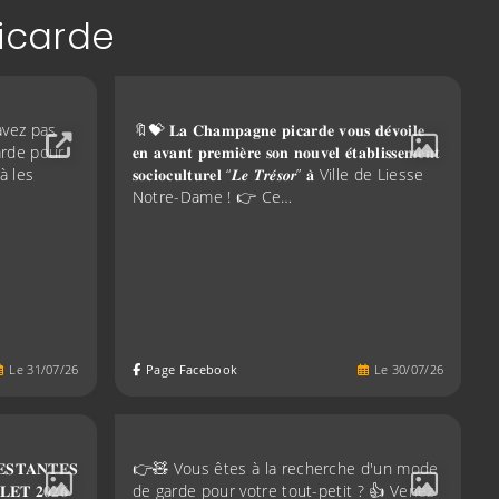
icarde
avez pas
🔖💝 𝐋𝐚 𝐂𝐡𝐚𝐦𝐩𝐚𝐠𝐧𝐞 𝐩𝐢𝐜𝐚𝐫𝐝𝐞 𝐯𝐨𝐮𝐬 𝐝𝐞́𝐯𝐨𝐢𝐥𝐞
arde pour
𝐞𝐧 𝐚𝐯𝐚𝐧𝐭 𝐩𝐫𝐞𝐦𝐢𝐞̀𝐫𝐞 𝐬𝐨𝐧 𝐧𝐨𝐮𝐯𝐞𝐥 𝐞́𝐭𝐚𝐛𝐥𝐢𝐬𝐬𝐞𝐦𝐞𝐧𝐭
à les
𝐬𝐨𝐜𝐢𝐨𝐜𝐮𝐥𝐭𝐮𝐫𝐞𝐥 “𝑳𝒆 𝑻𝒓𝒆́𝒔𝒐𝒓” 𝐚̀ Ville de Liesse
Notre-Dame ! 👉 Ce…
Le
31
/
07
/
26
Page Facebook
Le
30
/
07
/
26
𝐒𝐓𝐀𝐍𝐓𝐄𝐒
👉🧸 Vous êtes à la recherche d'un mode
𝐋𝐄𝐓 𝟐𝟎𝟐𝟔
de garde pour votre tout-petit ? 👍 Venez