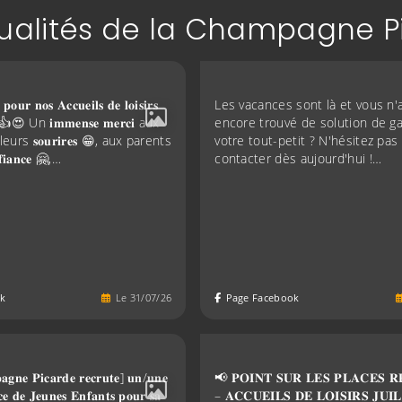
tualités de la Champagne P
𝐨𝐮𝐫 𝐧𝐨𝐬 𝐀𝐜𝐜𝐮𝐞𝐢𝐥𝐬 𝐝𝐞 𝐥𝐨𝐢𝐬𝐢𝐫𝐬
Les vacances sont là et vous n'
! ☀️ 👍😍 Un 𝐢𝐦𝐦𝐞𝐧𝐬𝐞 𝐦𝐞𝐫𝐜𝐢 aux
encore trouvé de solution de g
rs 𝐬𝐨𝐮𝐫𝐢𝐫𝐞𝐬 😁, aux parents
votre tout-petit ? N'hésitez pas 
𝐢𝐚𝐧𝐜𝐞 🤗,…
contacter dès aujourd'hui !…
k
Le
31
/
07
/
26
Page Facebook
𝐧𝐞 𝐏𝐢𝐜𝐚𝐫𝐝𝐞 𝐫𝐞𝐜𝐫𝐮𝐭𝐞] 𝐮𝐧/𝐮𝐧𝐞
📢 𝐏𝐎𝐈𝐍𝐓 𝐒𝐔𝐑 𝐋𝐄𝐒 𝐏𝐋𝐀𝐂𝐄𝐒 𝐑
𝐜𝐞 𝐝𝐞 𝐉𝐞𝐮𝐧𝐞𝐬 𝐄𝐧𝐟𝐚𝐧𝐭𝐬 𝐩𝐨𝐮𝐫 𝐬𝐚
– 𝐀𝐂𝐂𝐔𝐄𝐈𝐋𝐒 𝐃𝐄 𝐋𝐎𝐈𝐒𝐈𝐑𝐒 𝐉𝐔𝐈𝐋