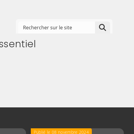
Rechercher sur le site
Lancer la
ssentiel
Publié le 08 novembre 2024