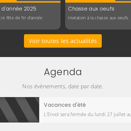
n d'année 2025
Chasse aux oeufs
otre fête de fin d'année
Invitation à la chasse aux oeufs.
Voir toutes les actualités
Agenda
Nos évènements, date par date.
Vacances d'été
L'Envol sera fermée du lundi 27 juillet a