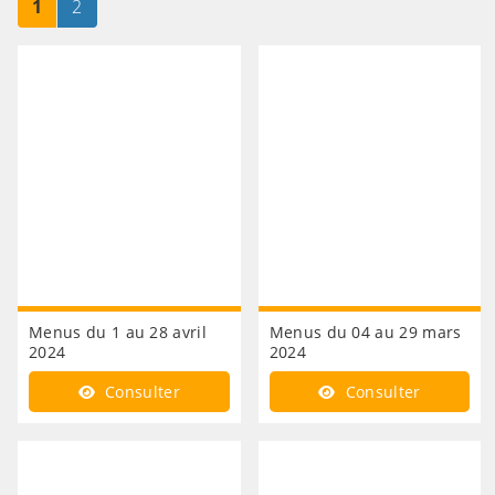
Page
sur 2
Page
sur 2
1
2
Menus du 1 au 28 avril
Menus du 04 au 29 mars
2024
2024
Consulter
Consulter